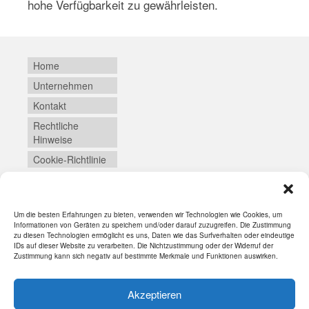
hohe Verfügbarkeit zu gewährleisten.
Home
Unternehmen
Kontakt
Rechtliche
Hinweise
Cookie-Richtlinie
Um die besten Erfahrungen zu bieten, verwenden wir Technologien wie Cookies, um
Login
Informationen von Geräten zu speichern und/oder darauf zuzugreifen. Die Zustimmung
zu diesen Technologien ermöglicht es uns, Daten wie das Surfverhalten oder eindeutige
IDs auf dieser Website zu verarbeiten. Die Nichtzustimmung oder der Widerruf der
Zustimmung kann sich negativ auf bestimmte Merkmale und Funktionen auswirken.
Akzeptieren