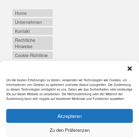
Home
Unternehmen
Kontakt
Rechtliche
Hinweise
Cookie-Richtlinie
Um die besten Erfahrungen zu bieten, verwenden wir Technologien wie Cookies, um
Login
Informationen von Geräten zu speichern und/oder darauf zuzugreifen. Die Zustimmung
zu diesen Technologien ermöglicht es uns, Daten wie das Surfverhalten oder eindeutige
IDs auf dieser Website zu verarbeiten. Die Nichtzustimmung oder der Widerruf der
Zustimmung kann sich negativ auf bestimmte Merkmale und Funktionen auswirken.
Akzeptieren
Zu den Präferenzen
© 2026 SYNEIKA - WordPress Theme by
Kadence WP