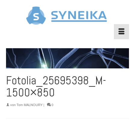
Fotolia_25695398_M-
1500×850
von
Tom MALNOURY
|
0