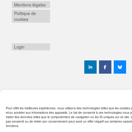
Mentions légales
Politique de
cookies
Login
© 2026 SYNEIKA - WordPress Theme by
Kadence WP
Pour offrir les meilleures expériences, nous utilisons des technologies telles que les cookies 
et/ou accéder aux informations des appareils. Le fait de consentir à ces technologies nous 
traiter des données telles que le comportement de navigation ou les ID uniques sur ce site. L
pas consentir ou de retirer son consentement peut avoir un effet négatif sur certaines caracté
fonctions.