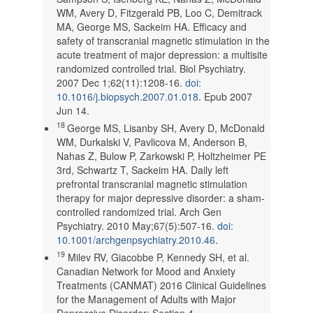
WM, Avery D, Fitzgerald PB, Loo C, Demitrack
MA, George MS, Sackeim HA. Efficacy and
safety of transcranial magnetic stimulation in the
acute treatment of major depression: a multisite
randomized controlled trial. Biol Psychiatry.
2007 Dec 1;62(11):1208-16.
doi:
10.1016/j.biopsych.2007.01.018
. Epub 2007
Jun 14.
18
George MS, Lisanby SH, Avery D, McDonald
WM, Durkalski V, Pavlicova M, Anderson B,
Nahas Z, Bulow P, Zarkowski P, Holtzheimer PE
3rd, Schwartz T, Sackeim HA. Daily left
prefrontal transcranial magnetic stimulation
therapy for major depressive disorder: a sham-
controlled randomized trial. Arch Gen
Psychiatry. 2010 May;67(5):507-16.
doi:
10.1001/archgenpsychiatry.2010.46
.
19
Milev RV, Giacobbe P, Kennedy SH, et al.
Canadian Network for Mood and Anxiety
Treatments (CANMAT) 2016 Clinical Guidelines
for the Management of Adults with Major
Depressive Disorder: Section 4.