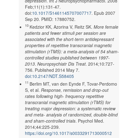
depression
. Int J Neuropsychopharmacol. 2008
Feb;11(1):131-47.
doi:
10.1017/S1461145707007717
. Epub 2007
Sep 20. PMID: 17880752.
10
Kedzior KK, Azorina V, Reitz SK.
More female
patients and fewer stimuli per session are
associated with the short-term antidepressant
properties of repetitive transcranial magnetic
stimulation (rTMS): a meta-analysis of 54 sham-
controlled studies published between 1997-
2013
.
Neuropsychiatr Dis Treat
. 2014;10:727-
756. Published 2014 May 7.
doi:10.2147/NDT.S58405
11
Berlim MT, van den Eynde F, Tovar-Perdomo
S, et al.
Response, remission and drop-out
rates following high- frequency repetitive
transcranial magnetic stimulation (rTMS) for
treating major depression: a systematic review
and meta- analysis of randomized, double-blind
and sham-controlled trials
. Psychol Med.
2014;44:225-239.
https://doi.org/10.1017/s0033291713000512