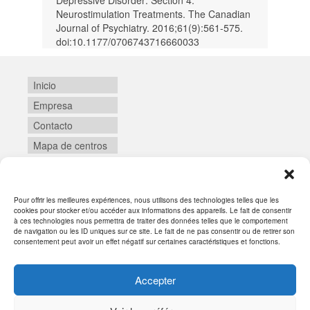
Neurostimulation Treatments. The Canadian
Journal of Psychiatry. 2016;61(9):561-575.
doi:10.1177/0706743716660033
Inicio
Empresa
Contacto
Mapa de centros
Pour offrir les meilleures expériences, nous utilisons des technologies telles que les
Login
cookies pour stocker et/ou accéder aux informations des appareils. Le fait de consentir
à ces technologies nous permettra de traiter des données telles que le comportement
de navigation ou les ID uniques sur ce site. Le fait de ne pas consentir ou de retirer son
consentement peut avoir un effet négatif sur certaines caractéristiques et fonctions.
Accepter