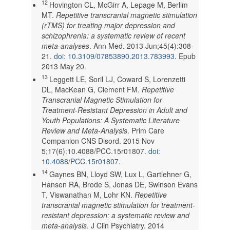
12
Hovington CL, McGirr A, Lepage M, Berlim
MT.
Repetitive transcranial magnetic stimulation
(rTMS) for treating major depression and
schizophrenia: a systematic review of recent
meta-analyses
. Ann Med. 2013 Jun;45(4):308-
21.
doi: 10.3109/07853890.2013.783993
. Epub
2013 May 20.
13
Leggett LE, Soril LJ, Coward S, Lorenzetti
DL, MacKean G, Clement FM.
Repetitive
Transcranial Magnetic Stimulation for
Treatment-Resistant Depression in Adult and
Youth Populations: A Systematic Literature
Review and Meta-Analysis
. Prim Care
Companion CNS Disord. 2015 Nov
5;17(6):10.4088/PCC.15r01807.
doi:
10.4088/PCC.15r01807
.
14
Gaynes BN, Lloyd SW, Lux L, Gartlehner G,
Hansen RA, Brode S, Jonas DE, Swinson Evans
T, Viswanathan M, Lohr KN.
Repetitive
transcranial magnetic stimulation for treatment-
resistant depression: a systematic review and
meta-analysis
. J Clin Psychiatry. 2014