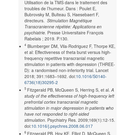
Utilisation de la TMS dans le traitement des
troubles de l’humeur. Dans : Poulet E,
Bubrovsky M, Bulteau S, Haesebaert F,
directeurs.
Stimulation Magnétique
Transcranienne répétée: Applications en
psychiatrie.
Presse Universitaire François
Rabelais ; 2019. P.130.
4
Blumberger DM, Vila-Rodriguez F, Thorpe KE,
et al: Effectiveness of theta burst versus high-
frequency repetitive transcranial magnetic
stimulation in patients with depression (THREE-
D): a randomised non-inferiority trial. Lancet
2018; 391:1683–1692. doi:
10.1016/S0140-
6736(18)30295-2
5
Fitzgerald PB, McQueen S, Herring S, et al.
A
study of the effectiveness of high-frequency left
prefrontal cortex transcranial magnetic
stimulation in major depression in patients who
have not responded to right-sided
stimulation
. Psychiatry Res. 2009;169(1):12-15.
doi:
10.1016/j.psychres.2008.06.017
6
Fitzgerald PB, Hoy KE, Elliot D, McQueen S,