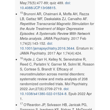
May;75(5):477-89; quiz 489.
doi:
10.4088/JCP.13r08815
.
15
Brunoni AR, Chaimani A, Moffa AH, Razza
LB, Gattaz WF, Daskalakis ZJ, Carvalho AF.
Repetitive Transcranial Magnetic Stimulation for
the Acute Treatment of Major Depressive
Episodes: A Systematic Review With Network
Meta-analysis
. JAMA Psychiatry. 2017 Feb
1;74(2):143-152.
doi:
10.1001/jamapsychiatry.2016.3644
. Erratum in:
JAMA Psychiatry. 2017 Apr 1;74(4):424.
16
Hyde J, Carr H, Kelley N, Seneviratne R,
Reed C, Parlatini V, Garner M, Solmi M, Rosson
S, Cortese S, Brandt V. Efficacy of
neurostimulation across mental disorders:
systematic review and meta-analysis of 208
randomized controlled trials. Mol Psychiatry.
2022 Jun;27(6):2709-2719.
doi:
10.1038/s41380-022-01524-8
. Epub 2022 Apr
1.
17
O'Reardon JP, Solvason HB, Janicak PG,
Sampson S, Isenberg KE, Nahas Z, McDonald