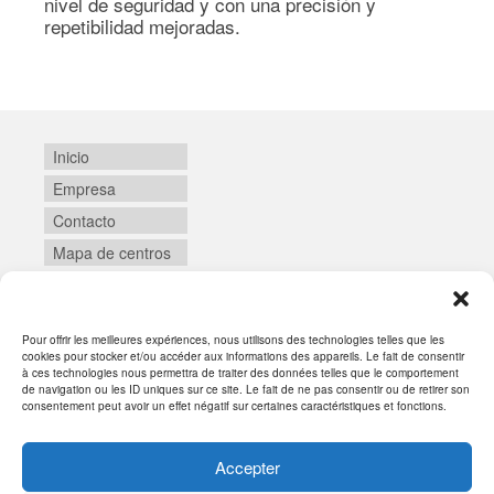
nivel de seguridad y con una precisión y
repetibilidad mejoradas.
Inicio
Empresa
Contacto
Mapa de centros
Pour offrir les meilleures expériences, nous utilisons des technologies telles que les
Login
cookies pour stocker et/ou accéder aux informations des appareils. Le fait de consentir
à ces technologies nous permettra de traiter des données telles que le comportement
de navigation ou les ID uniques sur ce site. Le fait de ne pas consentir ou de retirer son
consentement peut avoir un effet négatif sur certaines caractéristiques et fonctions.
Accepter