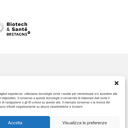
migliori esperienze, utilizziamo tecnologie come i cookie per memorizzare e/o accedere alle
l dispositivo. Il consenso a queste tecnologie ci consentirà di elaborare dati come il
di navigazione o gli ID univoci su questo sito. Il mancato consenso o la revoca del
no influire negativamente su alcune caratteristiche e funzioni.
Accetta
Visualizza le preferenze