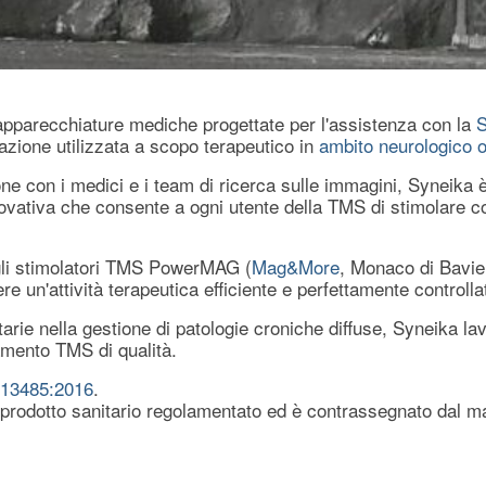
apparecchiature mediche progettate per l'assistenza con la
S
azione utilizzata a scopo terapeutico in
ambito neurologico o
ione con i medici e i team di ricerca sulle immagini, Syneika è
ovativa che consente a ogni utente della TMS di stimolare co
egli stimolatori TMS PowerMAG (
Mag&More
, Monaco di Bavier
 un'attività terapeutica efficiente e perfettamente controlla
itarie nella gestione di patologie croniche diffuse, Syneika l
amento TMS di qualità.
O 13485:2016
.
prodotto sanitario regolamentato ed è contrassegnato dal ma