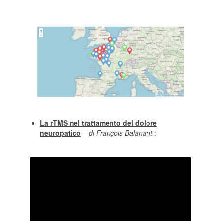
La rTMS nel trattamento del dolore
neuropatico
–
di François Balanant
:
Video
Player