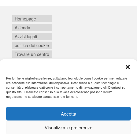
Homepage
Azienda
Avvisi legali
politica dei cookie
Trovare un centro
Per fornire le migliori esperienze, utilizziamo tecnologie come i cookie per memorizzare
Login
e/o accedere alle informazioni del dispositivo. Il consenso a queste tecnologie ci
consentirà di elaborare dati come il comportamento di navigazione o gli ID univoci su
questo sito. Il mancato consenso o la revoca del consenso possono influire
negativamente su alcune caratteristiche e funzioni.
Accetta
Visualizza le preferenze
© 2026 SYNEIKA - WordPress Theme by
Kadence WP