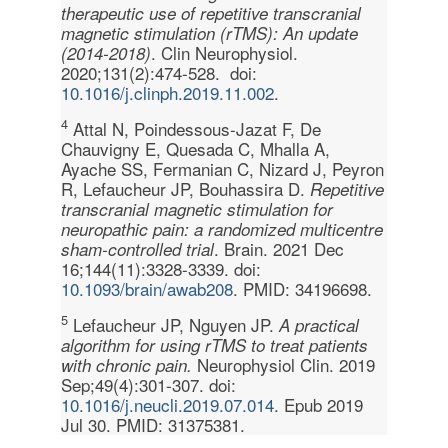
therapeutic use of repetitive transcranial
magnetic stimulation (rTMS): An update
. Clin Neurophysiol.
(2014-2018)
2020;131(2):474-528. doi:
10.1016/j.clinph.2019.11.002
.
4
Attal N, Poindessous-Jazat F, De
Chauvigny E, Quesada C, Mhalla A,
Ayache SS, Fermanian C, Nizard J, Peyron
R, Lefaucheur JP, Bouhassira D.
Repetitive
transcranial magnetic stimulation for
neuropathic pain: a randomized multicentre
. Brain. 2021 Dec
sham-controlled trial
16;144(11):3328-3339. doi:
10.1093/brain/awab208
. PMID: 34196698.
5
Lefaucheur JP, Nguyen JP.
A practical
algorithm for using rTMS to treat patients
Neurophysiol Clin. 2019
with chronic pain.
Sep;49(4):301-307. doi:
10.1016/j.neucli.2019.07.014
. Epub 2019
Jul 30. PMID: 31375381.