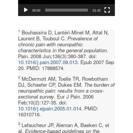
00:00
01:42
1
Bouhassira D, Lantéri-Minet M, Attal N,
Laurent B, Touboul C.
Prevalence of
chronic pain with neuropathic
characteristics in the general population.
Pain. 2008 Jun;136(3):380-387. doi:
10.1016/j.pain.2007.08.013
. Epub 2007 Sep
20. PMID: 17888574.
2
McDermott AM, Toelle TR, Rowbotham
DJ, Schaefer CP, Dukes EM.
The burden of
neuropathic pain: results from a cross-
. Eur J Pain. 2006
sectional survey
Feb;10(2):127-35. doi:
10.1016/j.ejpain.2005.01.014
. PMID:
16310716.
3
Lefaucheur JP, Aleman A, Baeken C, et
al.
Evidence-based guidelines on the