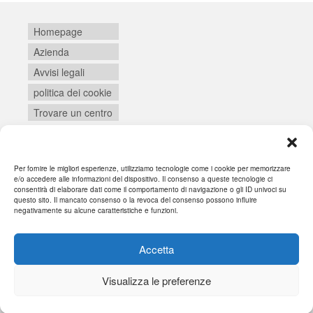
Homepage
Azienda
Avvisi legali
politica dei cookie
Trovare un centro
Per fornire le migliori esperienze, utilizziamo tecnologie come i cookie per memorizzare
Login
e/o accedere alle informazioni del dispositivo. Il consenso a queste tecnologie ci
consentirà di elaborare dati come il comportamento di navigazione o gli ID univoci su
questo sito. Il mancato consenso o la revoca del consenso possono influire
negativamente su alcune caratteristiche e funzioni.
Accetta
Visualizza le preferenze
© 2026 SYNEIKA - WordPress Theme by
Kadence WP