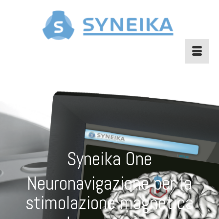
Syneika One
Neuronavigazione per la
stimolazione magnetica